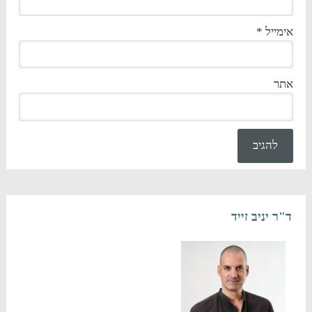
אימייל
*
אתר
ד"ר יניב זייד