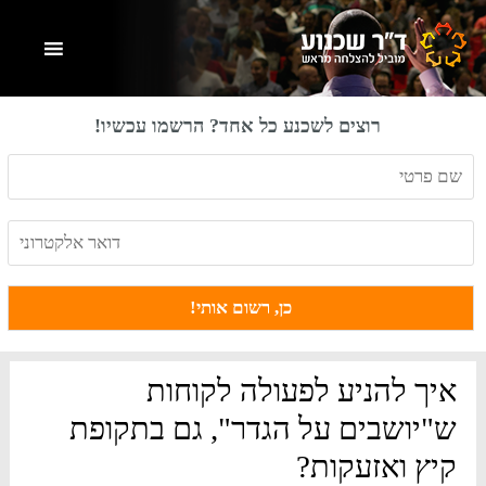
Skip
Skip
Skip
to
to
to
primary
footer
main
content
sidebar
רוצים לשכנע כל אחד? הרשמו עכשיו!
איך להניע לפעולה לקוחות
ש"יושבים על הגדר", גם בתקופת
קיץ ואזעקות?