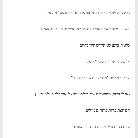
הוא שכל שינוי במצב הביטחוני או המדיני במבצע "צוק איתן",
משפיע מיידית על אחוזי הפתיחה של המיילים ועל יחס ההמרה.
כלומר, ברגע שמתחדש הירי בדרום,
או שקרה אירוע חיצוני "מבאס",
אנשים מיידית "מתיישבים שוב על הגדר"
(או למעשה, מתיישבים שוב מול רוני דניאל ואור הלר בטלוויזיה…).
הם קצת פחות פותחים מיילים,
קצת פחות נרשמים, וקצת פחות סוגרים.