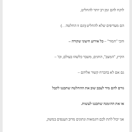
לוקח להם זמן רב יותר להחליט,
הם מעדיפים שלא להחליט (וגם זו החלטה…)
והכי "חמור" –
כל אירוע חיצוני שקורה –
הקיץ, "המצב", החגים, משבר כלשהו בעולם, וכו' –
גם אם לא בהכרח קשור אליהם –
גורם להם מיד לעכב שוב את ההחלטה שתכננו לקבל
או את ההזמנה שתכננו לעשות.
אני יכול לתת לכם דוגמאות ונתונים מרוב הענפים במשק,