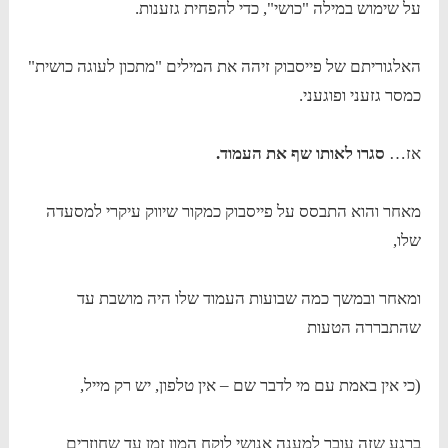
על שימוש במילה "כושי", כדי להפחית גזענות.
האלגוריתם של פייסבוק זיהה את המילים "מתכון לעוגה כושית"
כמסר גזעני ופוגעני.
אז…
סגרו לאותו שף את העמוד.
מאחר והוא התבסס על פייסבוק כמקור שיווק עיקרי למסעדה
שלו,
ומאחר ובמשך כמה שבועות העמוד שלו היה מושבת עד
שהתבררה הטעות
(כי אין באמת עם מי לדבר שם – אין טלפון, יש רק מייל,
ברגע שזה עובר למענה אנושי לוקח המון זמן עד שחוזרים