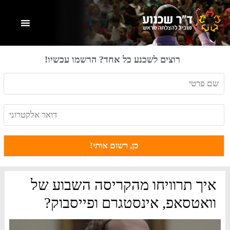
Skip
Skip
Skip
to
to
to
primary
footer
main
content
sidebar
רוצים לשכנע כל אחד? הרשמו עכשיו!
איך תרוויחו מהקריסה השבוע של
וואטסאפ, אינסטגרם ופייסבוק?