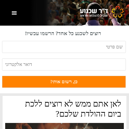
Skip
Skip
Skip
to
to
to
primary
footer
main
content
sidebar
רוצים לשכנע כל אחד? הרשמו עכשיו!
לאן אתם ממש לא רוצים ללכת
ביום ההולדת שלכם?