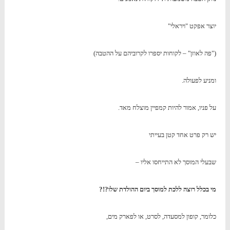
יוצר אפקט "ויראלי"
("פה לאוזן" – לקוחות יספרו לקרוביהם על ההטבה)
ומניע לפעולה.
על פניו, אמור להיות קמפיין מוצלח מאד.
יש רק פרט אחד קטן בעייתי
שבעלי המוסך לא התייחסו אליו –
מי בכלל רוצה ללכת למוסך ביום ההולדת שלו?!?
כלומר, קופון למסעדה, לסרט, או לפארק מים,