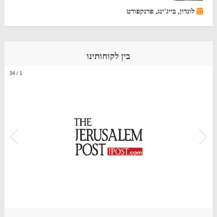
לונדון, בייג'ינג, פרנקפורט
בין לקוחותינו
34
/
1