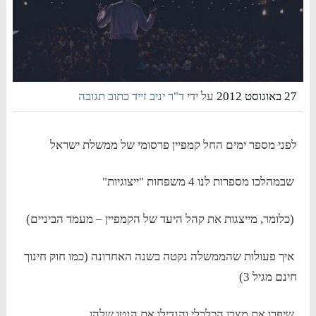
27 באוגוסט 2012
על ידי
ד"ר יניב זייד
כתוב תגובה
לפני מספר ימים החל קמפיין פרסומי של ממשלת ישראל
שבמהלכו מספרות לנו 4 משפחות "ייצוגיות"
(כלומר, מייצגות את קהל היעד של הקמפיין – מעמד הביניים)
איך פעולות שהממשלה נקטה בשנה האחרונה (כמו חוק חינוך
חינם מגיל 3)
שיפרו את מצבן הכלכלי והגדילו את הנטו שלהן.