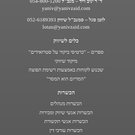
ד"ר יניב זייד – מנכ"ל
054-800-1200
yaniv@yanivzaid.com
לוטן סגל – סמנכ"ל שיווק
052-6189393
lotan@yanivzaid.com
כלים לשיווק
ספרים – "כרטיסי ביקור על סטרואידים"
מיקוד שיווקי
שכנוע לקוחות באמצעות רשימת תפוצה
"המדיום הוא המסר"
הכשרות
הכשרות מנהלים
הכשרות אנשי שיווק ומכירות
הכשרות אנשי תקשורת
הכשרות עורכי דין