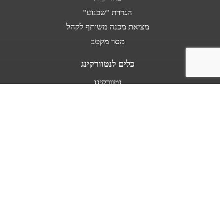
הגדרת "שכנוע"
מציאת מכנה משותף לקהל
מסר מקטב
כלים לנטוורקינג
נטוורקינג
נאום מעלית
אודות
מספרים עלי
בין לקוחותינו
מפת אתר
תנאי שימוש באתר
כל הזכויות שמורות לד"ר יניב זייד - אומנות השכנוע