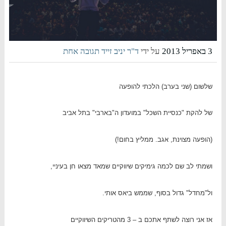
3 באפריל 2013
על ידי
ד"ר יניב זייד
תגובה אחת
שלשום (שני בערב) הלכתי להופעה
של להקת "כנסיית השכל" במועדון ה"בארבי" בתל אביב
(הופעה מצוינת, אגב. ממליץ בחום!)
ושמתי לב שם לכמה גימיקים שיווקיים שמאד מצאו חן בעיניי,
ול"מחדל" גדול בסוף, שממש ביאס אותי.
אז אני רוצה לשתף אתכם ב – 3 מהטריקים השיווקיים