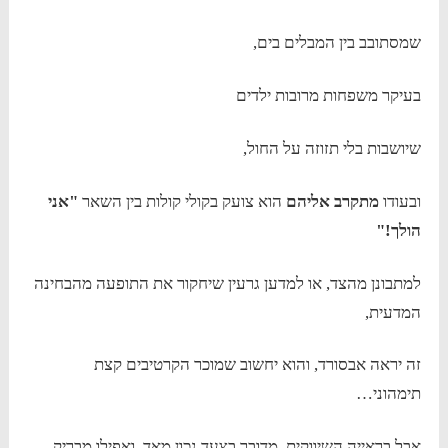
שמסתובב בין המבלים בים,
בעיקר משפחות מרובות ילדים
שיושבות בלי תזוזה על החול,
ובעודו
מתקרב אליהם
הוא צועק בקולי קולות בין השאר
"אני
הולך!"
למתבונן מהצד, או למדען גרעין שיחקור את התופעה מהבחינה
המדעית,
זה יראה אבסורד, והוא יחשוב שמוכר הקרטיבים קצת
תימהוני…
אבל בראייה השיווקית, מדובר בצעד נכון מאד, ואפילו מבריק.