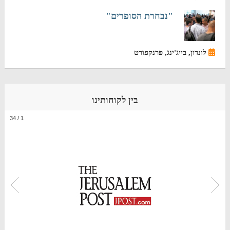
"נבחרת הסופרים"
לונדון, בייג'ינג, פרנקפורט
בין לקוחותינו
34
/
1