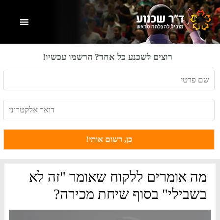
Skip
Skip
Skip
to
to
to
primary
footer
main
content
sidebar
רוצים לשכנע כל אחד? הרשמו עכשיו!
מה אומרים ללקוח שאומר "זה לא
בשבילי" בסוף שיחת מכירה?