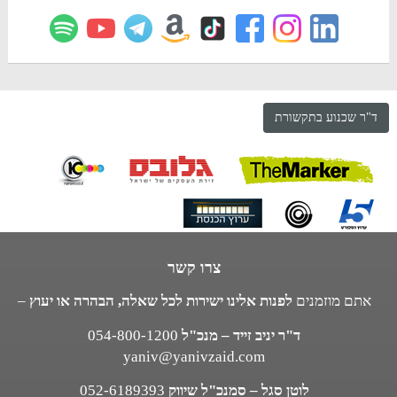
ד"ר שכנוע בתקשורת
צרו קשר
אתם מוזמנים
לפנות אלינו ישירות לכל שאלה, הבהרה או יעוץ
–
ד"ר יניב זייד – מנכ"ל
054-800-1200
yaniv@yanivzaid.com
לוטן סגל – סמנכ"ל שיווק
052-6189393