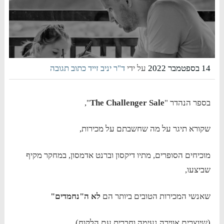
14 בספטמבר 2022
על ידי
ד"ר יניב זייד
כתוב תגובה
בספר הנהדר "
The Challenger Sale
",
שקורא תיגר על מה שחשבתם על מכירות,
מוכיחים הסופרים, מתיו דיקסון וברנט אדמסון, במחקר מקיף
שביצעו,
שאנשי המכירות הטובים ביותר הם
לא ה"נחמדים"
(שיוצרים אווירה נעימה וחברית עם הלקוח),