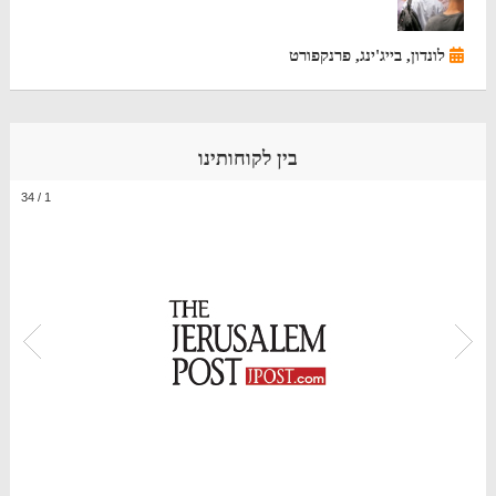
לונדון, בייג'ינג, פרנקפורט
בין לקוחותינו
34
/
1