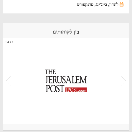
לונדון, בייג'ינג, פרנקפורט
בין לקוחותינו
34
/
1