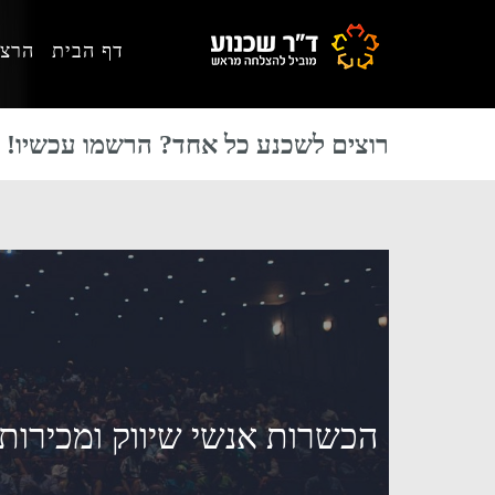
Skip
Skip
Skip
דף הבית
הרצא
to
to
to
primary
footer
main
content
sidebar
רוצים לשכנע כל אחד? הרשמו עכשיו!
הכשרות אנשי שיווק ומכירות