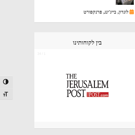
לונדון, בייג'ינג, פרנקפורט
בין לקוחותינו
הפעל/כב
מתג גודל