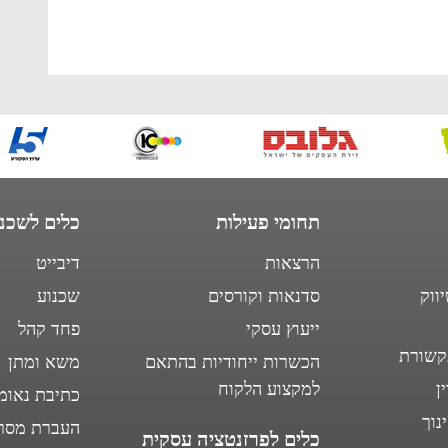
תחומי פעילות
כלים לשכנו
הרצאות
דיבייט
ווק
סדנאות וקורסים
שכנוע
ייעוץ עסקי
פחד קהל
קשורת
הכשרות ייחודיות בהתאם
משא ומתן
ן
למקצוע הלקוח
כתיבת נאומ
נוך
העברת מסר
כלים לפרזנטציה עסקית