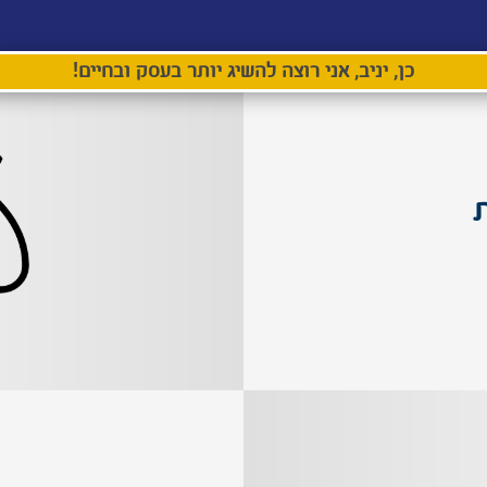
כן, יניב, אני רוצה להשיג יותר בעסק ובחיים!