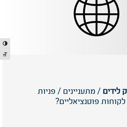
הפעל/כ
מתג גוד
 לידים
/ מתעניינים / פניות
לקוחות פוטנציאליים?