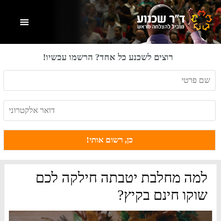
Skip
Skip
Skip
to
to
to
primary
footer
main
content
sidebar
רוצים לשכנע כל אחד? הרשמו עכשיו!
למה מחלבת יטבתה חילקה לכם
שוקו חינם בקיץ?