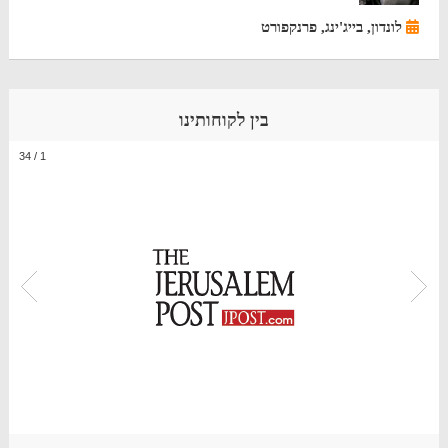
לונדון, בייג'ינג, פרנקפורט
בין לקוחותינו
34
/
1