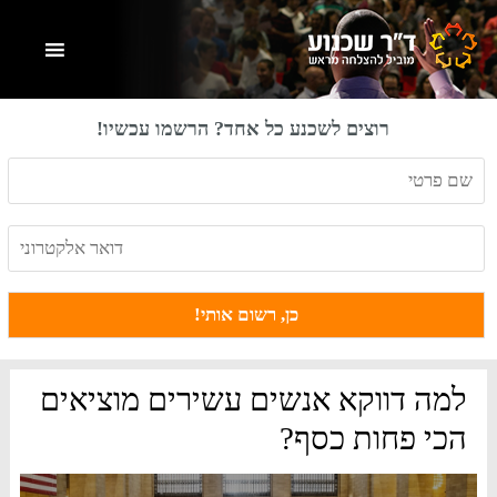
Skip
Skip
Skip
to
to
to
primary
footer
main
content
sidebar
רוצים לשכנע כל אחד? הרשמו עכשיו!
למה דווקא אנשים עשירים מוציאים
הכי פחות כסף?