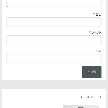
שם
*
אימייל
*
אתר
ד"ר יניב זייד