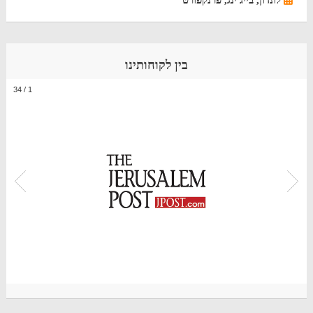
לונדון, בייג'ינג, פרנקפורט
בין לקוחותינו
34
/
1