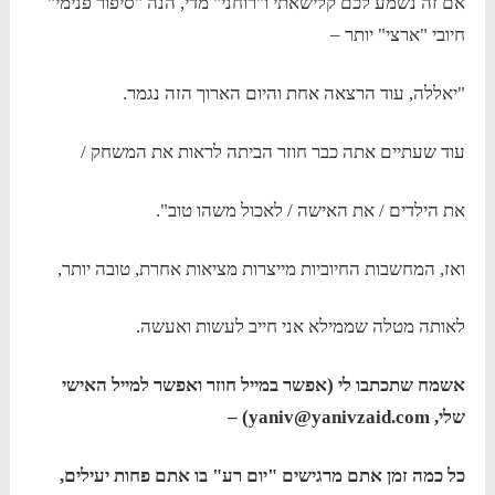
אם זה נשמע לכם קלישאתי ו"רוחני" מדי, הנה "סיפור פנימי"
חיובי "ארצי" יותר –
"יאללה, עוד הרצאה אחת והיום הארוך הזה נגמר.
עוד שעתיים אתה כבר חוזר הביתה לראות את המשחק /
את הילדים / את האישה / לאכול משהו טוב".
ואז, המחשבות החיוביות מייצרות מציאות אחרת, טובה יותר,
לאותה מטלה שממילא אני חייב לעשות ואעשה.
אשמח שתכתבו לי (אפשר במייל חוזר ואפשר למייל האישי
שלי, yaniv@yanivzaid.com) –
כל כמה זמן אתם מרגישים "יום רע" בו אתם פחות יעילים,