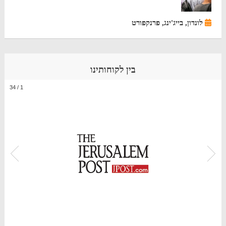
לונדון, בייג'ינג, פרנקפורט
בין לקוחותינו
34
/
1