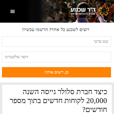
Skip
Skip
Skip
to
to
to
primary
footer
main
content
sidebar
רוצים לשכנע כל אחד? הרשמו עכשיו!
כיצד חברת סלולר גייסה השנה
20,000 לקוחות חדשים בתוך מספר
חודשים?