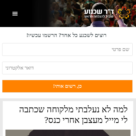
Skip
Skip
Skip
to
to
to
primary
footer
main
content
sidebar
רוצים לשכנע כל אחד? הרשמו עכשיו!
למה לא נעלבתי מלקוחה שכתבה
לי מייל מעצבן אחרי כנס?