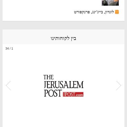
לונדון, בייג'ינג, פרנקפורט
בין לקוחותינו
34
/
1