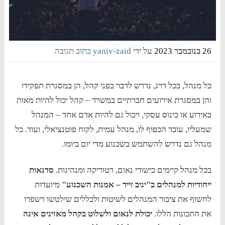
26 בנובמבר 2023
על ידי
yaniv-zaid
כתוב תגובה
כל מנהל, בכל דרג, נדרש לדבר בפני קהל, הן במסגרת תפקידו
והן במסגרת אירועים חברתיים במשרד – קהל יכול להיות מאות
באירוע או כינוס עסקי, ויכול גם להיות אדם אחד – המנהל
שמעליו, עובד הכפוף לו, מנהל עמית, לקוח פוטנציאלי, ועוד. כל
מנהל גם נדרש להשתמש בשכנוע מדי יום ביומו.
בכל מנהל קיימים כישורי נאום, רטוריקה ומנהיגות.
סדנאות
ייחודיות למנהלים ב"יניב זייד – אמנות השכנוע"
מיועדות
לחשוף את ציבור המנהלים לשיטות ולכללים שילטשו וישפרו
את התכונות הללו.
יכולת לנאום ולשלוט בקהל מאזינים אינה