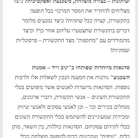
ועיתונות – בצורה מוצלחת, משכנעת ואפקטיבית?
כיצד
מצליחים להחדיר את המסר המרכזי בכל הופעה
בתקשורת, קצרה ככל שתהיה? כיצד נמנעים מלומר
דברים בתקשורת שתצטערו עליהם אחר כך? וכיצד
מתמודדים עם "מתקפות" מצד התקשורת – פרסונליות
ועסקיות?
סדנאות מיוחדות שפותחו ב"יניב זייד – אמנות
השכנוע"
נותנות את המענה הנכון לשאלות אלו ולרבות
נוספות. הסדנאות מיועדות לאנשים אשר מופיעים בכלי
התקשורת השונים – אנשי תקשורת, דוברי ארגונים,
מנהלים בכירים וכו' – וכן לאנשי עסקים ולאנשי שיווק
ומכירות שמעוניינים להשתמש בכלי התקשורת השונים
ככלי לקידום עסקיהם. הסדנאות כוללות, בין השאר, מתן
כלים, "טיפים" ועקרונות רבים להופעה מוצלחת בכלי