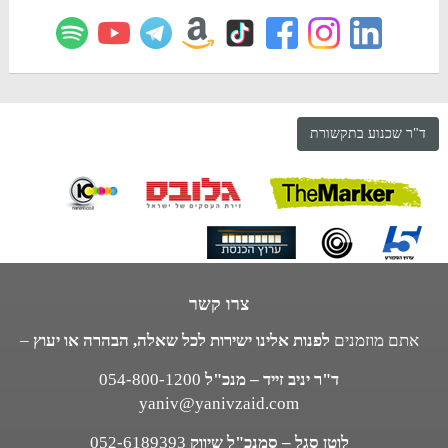
ד"ר שכנוע בתקשורת
צרו קשר
אתם מוזמנים
לפנות אלינו ישירות לכל שאלה, הבהרה או יעוץ
–
ד"ר יניב זייד – מנכ"ל
054-800-1200
yaniv@yanivzaid.com
לוטן סגל – סמנכ"ל שיווק
052-6189393