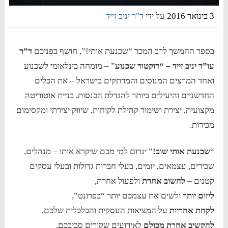
3 בינואר 2016
על ידי
ד"ר יניב זייד
בספר ההמשך לרב המכר “שכנעת אותי!”, חושף בפניכם
ד”ר
עו”ד יניב זייד – “דוקטור שכנוע
” – מומחה בינלאומי לשכנוע
ואחד המרצים המנוסים והמרתקים בישראל – את הכלים
החדשניים והיעילים ביותר להגדלת הכנסות, בניית אוטוריטה
מקצועית, יצירת ושימור קהילת לקוחות, שיווק יצירתי ומקסימום
מכירות.
“
שכנעת אותי שוב!
” יגרום למי מכם שיקרא אותו – מנהלים,
שכירים, עצמאים, יזמים, בעלי חברות גדולות ובעלי עסקים
קטנים –
לחשוב אחרת
ולפעול אחרת,
ליזום יותר
ולשים את עצמכם יותר “בפרונט”,
לקחת אחריות
על המציאות העסקית והכלכלית שלכם,
להקשיב אחרת מכולם
לאירועים שקורים סביבכם,