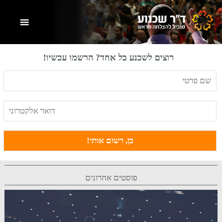
Skip
Skip
Skip
to
to
to
primary
footer
main
content
sidebar
רוצים לשכנע כל אחד? הרשמו עכשיו!
פוסטים אחרונים