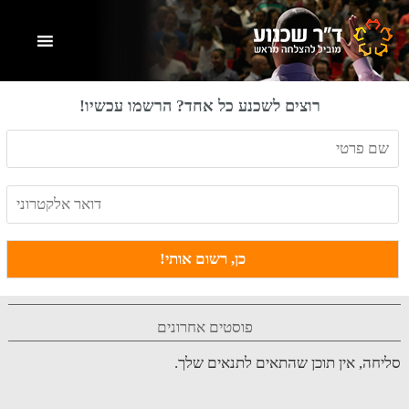
Skip
Skip
Skip
to
to
to
primary
footer
main
content
sidebar
רוצים לשכנע כל אחד? הרשמו עכשיו!
פוסטים אחרונים
סליחה, אין תוכן שהתאים לתנאים שלך.