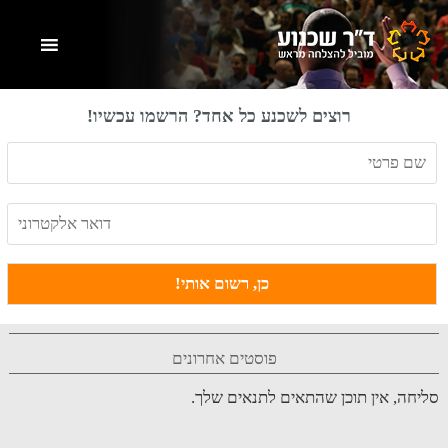
Skip
Skip
Skip
to
to
to
primary
footer
main
content
sidebar
רוצים לשכנע כל אחד? הרשמו עכשיו!
פוסטים אחרונים
סליחה, אין תוכן שהתאים לתנאים שלך.