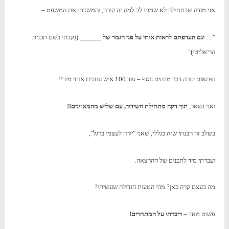
אני מודה שבתחילה לא שמתי לב למה זה קורה, והמשכתי את המשפט –
"…
וגם העדפתם לראות אותי על פני הגמר של ______
(נקבתי בשם תכנית
הריאליטי)"
ופתאום קורה דבר מדהים נוסף – עוד 100 איש עוזבים אותי מיד!!
ואני נשאר,
תוך דקה מתחילת השידור, עם שליש מהמאזינים!!
בשלב זה הבנתי שזה בגללי, שאני "יורה לעצמי ברגל",
ועברתי מיד לתכנים של ההרצאה.
מה בעצם קרה כאן? מהי הטעות הגדולה שעשיתי?
פשוט מאד –
דיברתי על המתחרים!