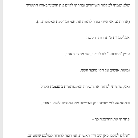
שלא שמתי לב ללוח השידורים ובחרתי לקיים את הוובינר באותו התאריך
(אחרת גם אני הייתי בוחר לראות את חצי גמר ליגת האלופות…).
אבל למרות ה"תחרות" הקשה,
עדיין "התכנסנו" לנו לוובינר, אני מהצד האחד,
ומאות אנשים על הקו מהצד השני.
ואני, שרציתי לפתוח את השיחה האינטרנטית
בהעצמת הקהל
ובמחמאה למי שפינה זמן והתיישב מול המחשב לשמוע אותי,
פתחתי את ההרצאה כך –
"שלום לכולם. כאן יניב זייד. ראשית, אני רוצה להודות לכולכם שהגעתם.