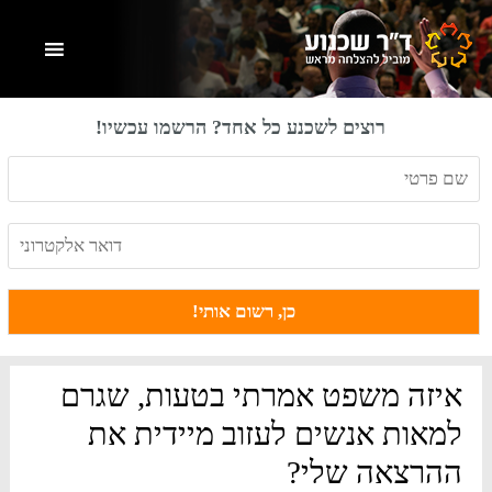
Skip
Skip
Skip
to
to
to
primary
footer
main
content
sidebar
רוצים לשכנע כל אחד? הרשמו עכשיו!
איזה משפט אמרתי בטעות, שגרם
למאות אנשים לעזוב מיידית את
ההרצאה שלי?