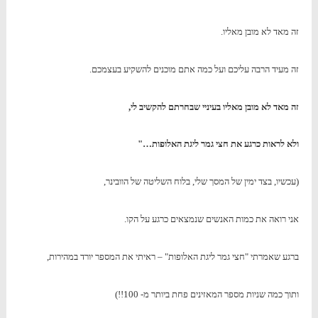
זה מאד לא מובן מאליו.
זה מעיד הרבה עליכם ועל כמה אתם מוכנים להשקיע בעצמכם.
זה מאד לא מובן מאליו בעיניי שבחרתם להקשיב לי,
ולא לראות כרגע את חצי גמר ליגת האלופות…"
(עכשיו, בצד ימין של המסך שלי, בלוח השליטה של הוובינר,
אני רואה את כמות האנשים שנמצאים כרגע על הקו.
ברגע שאמרתי "חצי גמר ליגת האלופות" – ראיתי את המספר יורד במהירות,
ותוך כמה שניות מספר המאזינים פחת ביותר מ- 100!!)