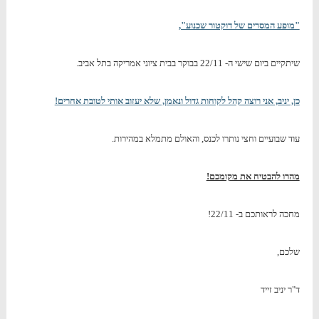
"מופע המסרים של דוקטור שכנוע",
שיתקיים ביום שישי ה- 22/11 בבוקר בבית ציוני אמריקה בתל אביב.
כן, יניב, אני רוצה קהל לקוחות גדול ונאמן, שלא יעזוב אותי לטובת אחרים!
עוד שבועיים וחצי נותרו לכנס, והאולם מתמלא במהירות.
מהרו להבטיח את מקומכם!
מחכה לראותכם ב- 22/11!
שלכם,
ד"ר יניב זייד