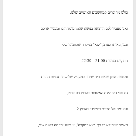
כולנו מחוברים למחשבים האישיים שלנו,
ואני מעביר לכם הרצאה בנושא שאני מומחה בו ומעניין אתכם.
ובכן, באותו הערב, "יצא" במקרה שהוובינר שלי
התקיים בשעות 21:00 – 22:30,
וממש באותן שעות היה שידור במקביל של שתי תכניות נצפות –
גם חצי גמר ליגת האלופות בערוץ הספורט,
וגם גמר של תכנית ריאליטי בערוץ 2.
האמת שזה לא כל כך "יצא במקרה", זו פשוט הייתה טעות שלי,