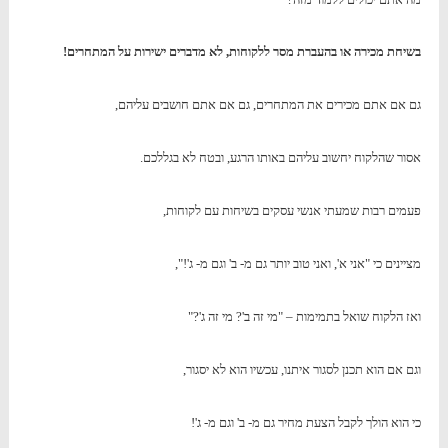
בשיחת מכירה או בהעברת מסר ללקוחות, לא מדברים ישירות על המתחרים!
גם אם אתם מכירים את המתחרים, גם אם אתם חושבים עליהם,
אסור שהלקוח יחשוב עליהם באותו הרגע, ובטח לא בגללכם.
פעמים רבות שמעתי אנשי עסקים בשיחות עם לקוחות,
מציינים כי "אני א', ואני טוב יותר גם מ- ב' וגם מ- ג'!",
ואז הלקוח שואל בתמימות – "מי זה ב'? מי זה ג'?"
וגם אם הוא תכנן לסגור איתנו, עכשיו הוא לא יסגור,
כי הוא הולך לקבל הצעת מחיר גם מ- ב' וגם מ- ג'!