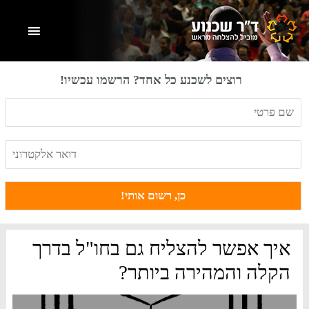
Skip
Skip
Skip
to
to
to
primary
footer
main
content
sidebar
רוצים לשכנע כל אחד? הרשמו עכשיו!
איך אפשר להצליח גם בחו"ל בדרך
הקלה והמהירה ביותר?