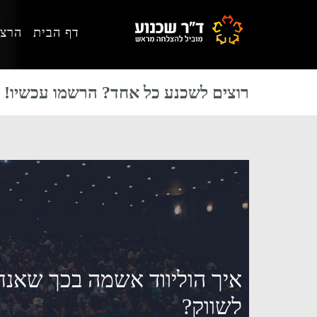
Skip
Skip
Skip
דף הבית
הרצא
to
to
to
primary
footer
main
content
sidebar
רוצים לשכנע כל אחד? הרשמו עכשיו!
איך הוליווד אשמה בכך שאנחנ
לשווק?