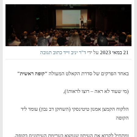
21 במאי 2023
על ידי
ד"ר יניב זייד
כתוב תגובה
באחד הפרקים של סדרת הקאלט המעולה
"קופה ראשית"
(מי שעוד לא ראה – רוצו לראות!),
הלקוח הקמצן אמנון טיטינסקי (השחקן דב נבון) עומד ליד
הקופה
ומתחיל לקרוא את העיתון שנמצא בערימת העיתונים בקופה.