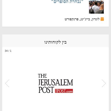
"נבחרת הסופרים"
לונדון, בייג'ינג, פרנקפורט
בין לקוחותינו
34
/
1