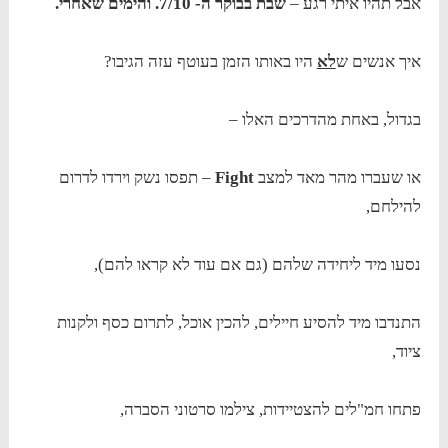
אבל תהיו איתי רגע –
שבת בבוקר ה- 7/10. והימים שאחרי.
איך אנשים ש
לא
היו באותו הזמן בעוטף עזה הגיבו?
בגדול, באחת מהדרכים האלו –
או שעברו מהר מאד למצב
Fight
– תפסו נשק וירדו לדרום
להילחם,
נסעו מיד ליחידה שלהם (גם אם עוד לא קראו להם),
התנדבו מיד להסיע חיילים, להכין אוכל, לתרום כסף ולקנות
ציוד,
פתחו חמ"לים להצטיידות, צילמו סרטוני הסברה,