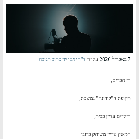
7 באפריל 2020
על ידי
ד"ר יניב זייד
כתוב תגובה
הי חברים,
תקופת ה"קורונה" נמשכת,
הילדים עדיין בבית,
המשק עדיין משותק ברובו