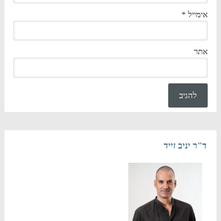
אימייל
*
אתר
ד"ר יניב זייד