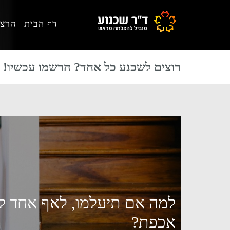
Skip
Skip
Skip
דף הבית
הרצא
to
to
to
primary
footer
main
content
sidebar
רוצים לשכנע כל אחד? הרשמו עכשיו!
למה אם תיעלמו, לאף אחד לא
אכפת?