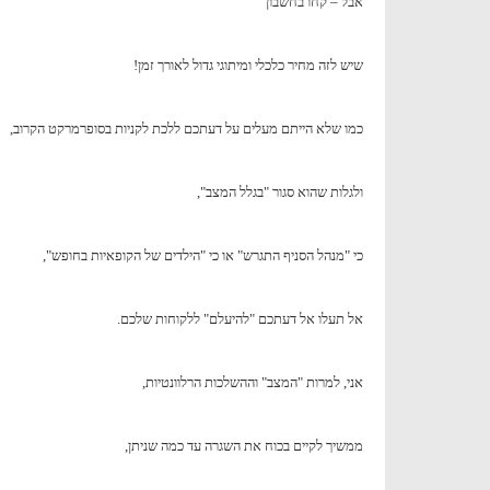
אבל – קחו בחשבון
שיש לזה מחיר כלכלי ומיתוגי גדול לאורך זמן!
כמו שלא הייתם מעלים על דעתכם ללכת לקניות בסופרמרקט הקרוב,
ולגלות שהוא סגור "בגלל המצב",
כי "מנהל הסניף התגרש" או כי "הילדים של הקופאיות בחופש",
אל תעלו אל דעתכם "להיעלם" ללקוחות שלכם.
אני, למרות "המצב" וההשלכות הרלוונטיות,
ממשיך לקיים בכוח את השגרה עד כמה שניתן,