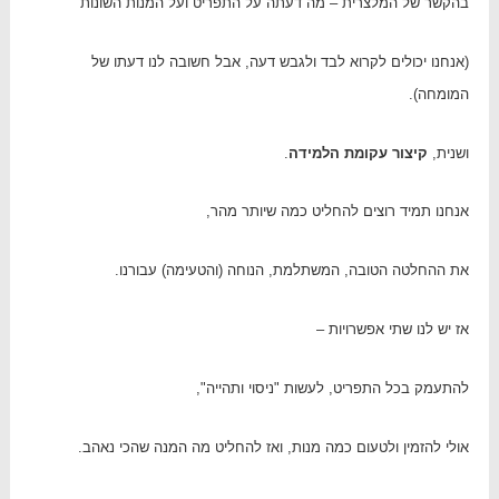
בהקשר של המלצרית – מה דעתה על התפריט ועל המנות השונות
(אנחנו יכולים לקרוא לבד ולגבש דעה, אבל חשובה לנו דעתו של
המומחה).
ושנית,
קיצור עקומת הלמידה
.
אנחנו תמיד רוצים להחליט כמה שיותר מהר,
את ההחלטה הטובה, המשתלמת, הנוחה (והטעימה) עבורנו.
אז יש לנו שתי אפשרויות –
להתעמק בכל התפריט, לעשות "ניסוי ותהייה",
אולי להזמין ולטעום כמה מנות, ואז להחליט מה המנה שהכי נאהב.