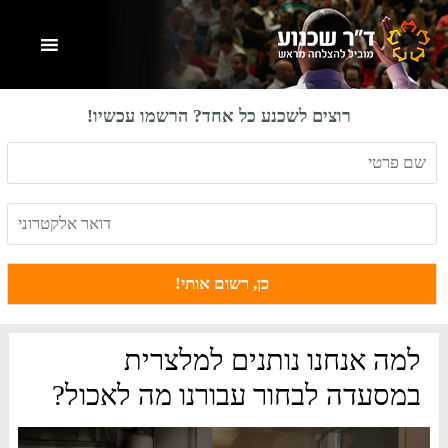
Skip
Skip
Skip
to
to
to
primary
footer
main
content
sidebar
רוצים לשכנע כל אחד? הרשמו עכשיו!
למה אנחנו נותנים למלצרית
במסעדה לבחור עבורנו מה לאכול?