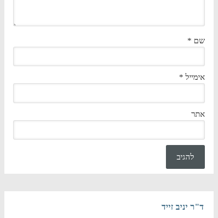
שם
*
אימייל
*
אתר
ד"ר יניב זייד