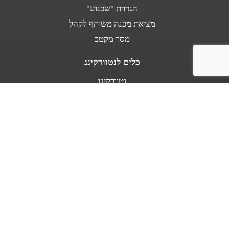
הגדרת "שכנוע"
מציאת מכנה משותף לקהל
מסר מקטב
כלים לנטוורקינג
נטוורקינג
נאום מעלית
אודות
מספרים עלי
בין לקוחותינו
מפת אתר
תנאי שימוש באתר
כל הזכויות שמורות לד"ר יניב זייד - אומנות השכנוע