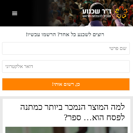
Skip
Skip
Skip
to
to
to
primary
footer
main
content
sidebar
רוצים לשכנע כל אחד? הרשמו עכשיו!
למה המוצר הנמכר ביותר כמתנה
לפסח הוא… ספר?