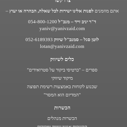
צרו קשר
אתם מוזמנים
לפנות אלינו ישירות לכל שאלה, הבהרה או יעוץ
–
ד"ר יניב זייד – מנכ"ל
054-800-1200
yaniv@yanivzaid.com
לוטן סגל – סמנכ"ל שיווק
052-6189393
lotan@yanivzaid.com
כלים לשיווק
ספרים – "כרטיסי ביקור על סטרואידים"
מיקוד שיווקי
שכנוע לקוחות באמצעות רשימת תפוצה
"המדיום הוא המסר"
הכשרות
הכשרות מנהלים
הכשרות אנשי שיווק ומכירות