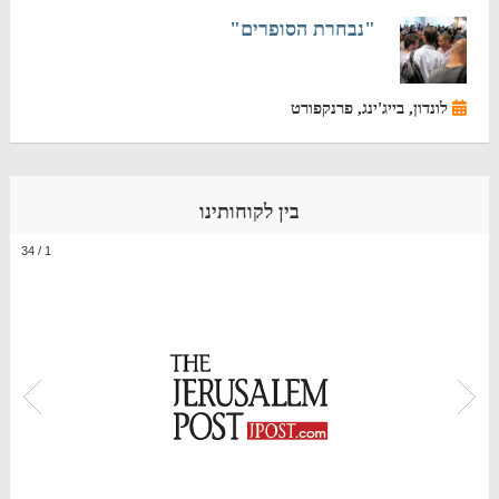
"נבחרת הסופרים"
לונדון, בייג'ינג, פרנקפורט
בין לקוחותינו
34
/
1