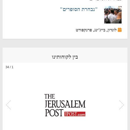
"נבחרת הסופרים"
לונדון, בייג'ינג, פרנקפורט
בין לקוחותינו
34
/
1