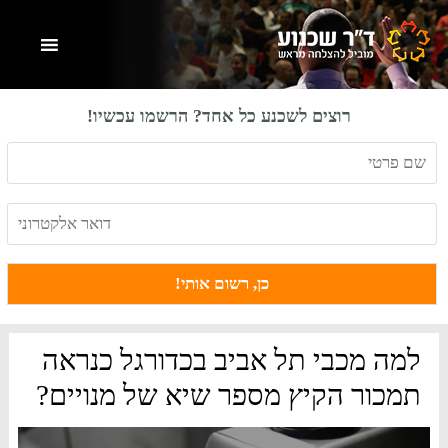
Skip
Skip
Skip
to
to
to
primary
footer
main
content
sidebar
רוצים לשכנע כל אחד? הרשמו עכשיו!
למה מכבי תל אביב בכדורגל כנראה
תמכור הקיץ מספר שיא של מנויים?