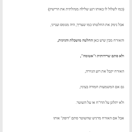
(כמו לשלול לו באותו רגע שלילה מנהלתית את הרישיון)
אבל נימק את החלטתו כמו שצריך, היה מנומס וענייני,
והאזרח מבין שיש כאן
החלטה מושכלת והגיונית,
ולא סתם שרירותית ו"אטומה",
האזרח יקבל את רוע הגזירה,
גם אם המשמעות חמורה בעיניו,
ולא יתלונן על הדו"ח או על השוטר.
אבל אם האזרח מרגיש שהשוטר סתם "דופק" אותו