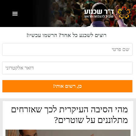
Skip
Skip
Skip
to
to
to
primary
footer
main
content
sidebar
רוצים לשכנע כל אחד? הרשמו עכשיו!
מהי הסיבה העיקרית לכך שאזרחים
מתלוננים על שוטרים?