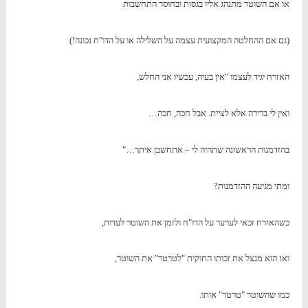
או אם השוטר מתנהג אליו בגסות ובחוסר התחשבות
(גם אם ההחלטה המקצועית עצמה על השלילה או על הדו"ח נכונה!)
האזרח יגיד לעצמו "אין בעיה, עכשיו אני החלש,
ואין לי ברירה אלא לציית. אבל חכה, חכה…
בהזדמנות הראשונה שתהיה לי – אתחשבן איתך…"
ומתי מגיעה ההזדמנות?
כשהאזרח זכאי לערער על הדו"ח ולזמן את השוטר לעדות,
ואז הוא מנצל את זכותו החוקית "לטרטר" את השוטר,
כמו שהשוטר "טרטר" אותו.