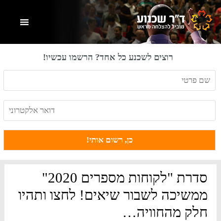
Skip
Skip
Skip
to
to
to
primary
footer
main
content
sidebar
רוצים לשכנע כל אחד? הרשמו עכשיו!
סדרת "לקוחות מספרים 2020"
ממשיכה לשבור שיאים! לחצו ותהיו
חלק מהחוויה…