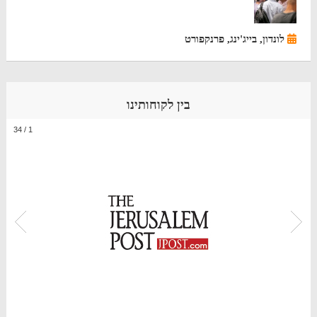
לונדון, בייג'ינג, פרנקפורט
בין לקוחותינו
34
/
1