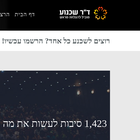
Skip
Skip
Skip
דף הבית
הרצא
to
to
to
primary
footer
main
content
sidebar
רוצים לשכנע כל אחד? הרשמו עכשיו!
1,423 סיבות לעשות את מה שאני מציע