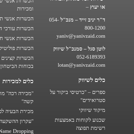
הכשרות אנשי שי
או יעוץ
–
ומכירות
הכשרות אנשי ת
ד"ר יניב זייד – מנכ"ל
054-
800-1200
הכשרות עורכי די
yaniv@yanivzaid.com
הכשרות אנשי חי
הכשרות פוליטיק
לוטן סגל – סמנכ"ל שיווק
052-6189393
הכשרות קצינים 
lotan@yanivzaid.com
בכוחות הביטחון
כלים לשיווק
כלים למכירות
ספרים – "כרטיסי ביקור על
"מכירה רכה" מו
סטרואידים"
קשה"
מיקוד שיווקי
מכירת הבעיה לפנ
שכנוע לקוחות באמצעות
"עקרון ההשקעה
רשימת תפוצה
Name Dropping