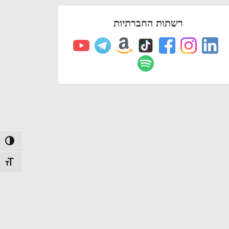
רשתות החברתיות
הפעל/כב
מתג גודל