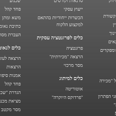
ווק
סדנאות וקורסים
שכנוע
ייעוץ עסקי
פחד קהל
קשורת
הכשרות ייחודיות בהתאם
משא ומתן
ן
למקצוע הלקוח
כתיבת נאומ
נוך
העברת מסר
כלים לפרזנטציה עסקית
אים
כלים לנאומ
פרזנטציה
ומפקדים
הרצאה "מכירתית"
הרצאה לעוב
מסר מרכזי
הרצאות
אמנות סיפור
כלים למיתוג
ל "מכירה
פחד קהל
אוטוריטה
הגדרת "שכנ
י הפתרון
"פרדוקס היוקרה"
מציאת מכנה
"
מסר מקטב