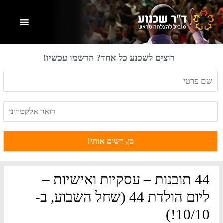
Skip
Skip
Skip
to
to
to
primary
footer
main
content
sidebar
רוצים לשכנע כל אחד? הרשמו עכשיו!
44 תובנות – עסקיות ואישיות –
ליום הולדת 44 (שחל השבוע, ב-
10/10!)