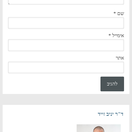
שם
*
אימייל
*
אתר
ד"ר יניב זייד