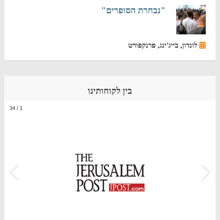
"נבחרת הסופרים"
לונדון, בייג'ינג, פרנקפורט
בין לקוחותינו
34
/
1