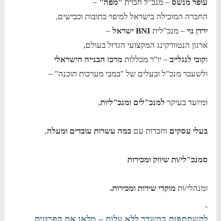
עופר מנשס
– מנכ"ל חברת
"מפה"
–
החברה המובילה בישראל למיפוי כתובות וכבישים,
ירדן נוי
– מנכ"לית
BNI ישראל
–
ארגון הנטוורקינג המקצועי הגדול בעולם,
ו
קובי לנגלייב
– יו"ר מכללות
מרכז הבנייה הישראלי
ולשעבר מנכ"ל ובעלים של "במבי מערכות תוכנה" –
ומיועד בעיקר
למנכ"לים ומנכ"ליות
,
בעלי עסקים
וחברות עם
כמה עשרות עובדים ומעלה
,
סמנכ"לי/ות שיווק ומכירות
ומנהלי/ות
מוקדי שירות ומכירות.
להשתתפות במשדר ללא עלות – מלאו את הפרטים