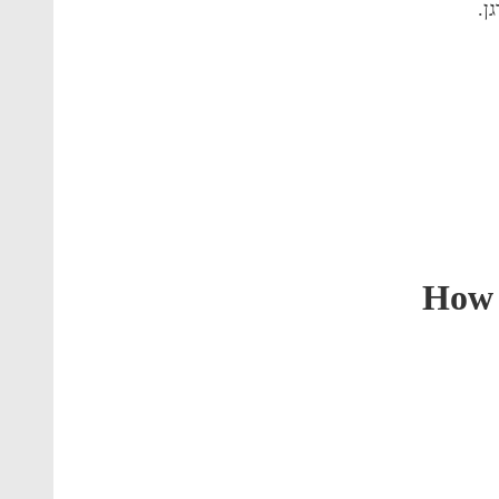
גן.
How 