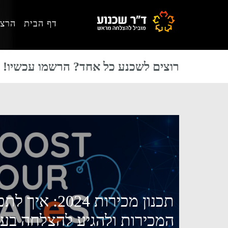
Skip
Skip
Skip
דף הבית
הרצא
to
to
to
primary
footer
main
content
sidebar
רוצים לשכנע כל אחד? הרשמו עכשיו!
תכנון מכירות 2024:
המכירות ולהגיע להצלחה בע