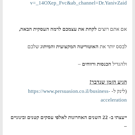
v=_14OXep_Fvc&ab_channel=Dr.YanivZaid
אם אתם רוצים
לקחת את עצמכם לרמה העסקית הבאה,
לבסס יותר את
האוטוריטה המקצועית והמיתוג
שלכם
ולהגדיל
הכנסות ורווחים
–
הגיע הזמן שנדבר!
(לינק ל-
https://www.persuasion.co.il/business-
acceleration
ייעצתי ב- 22 השנים האחרונות לאלפי עסקים קטנים ובינוניים
–