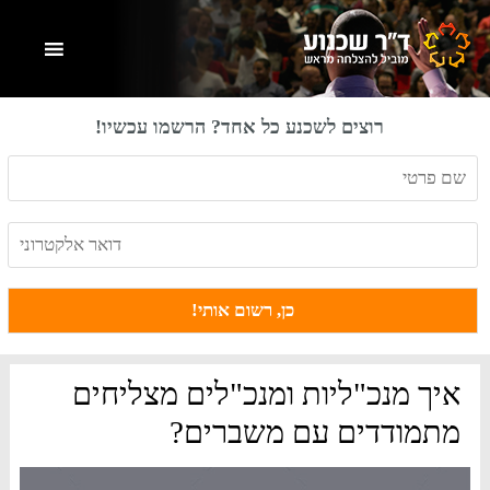
Skip
Skip
Skip
to
to
to
primary
footer
main
content
sidebar
רוצים לשכנע כל אחד? הרשמו עכשיו!
איך מנכ"ליות ומנכ"לים מצליחים
מתמודדים עם משברים?