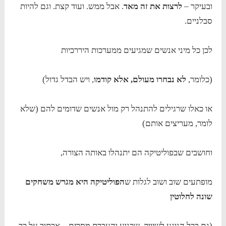
ובעיקר –
לרצות את זה מאד
. אבל ממש. ועוד קצת. וגם להיות
סבלניים.
לכן כל מיני אנשים שמגיעים ממערכות היררכיות
(כלומר,
לא נבחרו מעולם, אלא קודמו
, ויש הבדל גדול)
או כאלו שרגילים להתנהל רק מול אנשים שדומים להם (שלא
לומר, מעריצים אותם)
וחושבים שבפוליטיקה הם יתנהלו באותה הצורה,
מופתעים שוב ושוב לגלות ש
הפוליטיקה היא מגרש משחקים
שונה לחלוטין
(גם בכל הנוגע לשיווק, שכנוע והעברת מסרים – אכתוב על כך