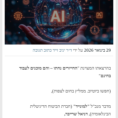
29 בינואר 2026
על ידי
ד״ר יניב זייד
כתוב תגובה
בהרצאתו המצוינת "
החייזרים נחתו – והם מוכנים לעבוד
בחינם
"
(חפשו ביוטיוב. ממליץ בחום לצפות),
מדבר מנכ"ל
"למונייד"
(חברת הביטוח הדיגיטלית
הבינלאומית),
דניאל שרייבר,