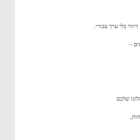
וור בלי ערך עבורי.
ים –
וגו שלכם
ות,