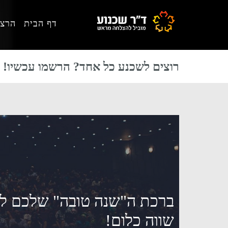
Skip
Skip
Skip
דף הבית
הרצא
to
to
to
primary
footer
main
content
sidebar
רוצים לשכנע כל אחד? הרשמו עכשיו!
ברכת ה"שנה טובה" שלכם לל
שווה כלום!