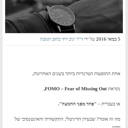
5 במאי 2016
על ידי
ד"ר יניב זייד
כתוב תגובה
אחת התופעות הטרנדיות ביותר בשנים האחרונות,
נקראת
Fear of Missing Out
–
FOMO
,
או בעברית –
"פחד מפני החמצה".
מה זה אומר? שבעידן הדיגיטלי, התקשורתי והאינטנסיבי של
ימינו,